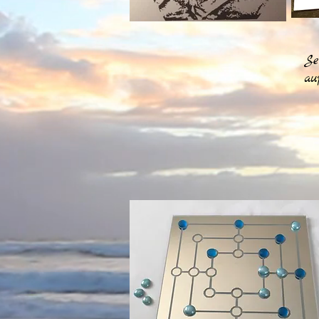
Se
au